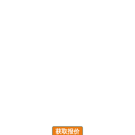
有问题吗？我们随时为您解答！
您可以发送咨询以获取免费报价、计划和专属服务。我们
将在 24 小时内回复您的所有问题!
获取报价