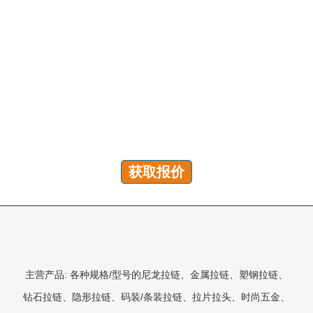
有问题吗？我们随时为您解答！
您可以发送咨询以获取免费报价、计划和专属服务。我们
将在 24 小时内回复您的所有问题!
获取报价
主营产品: 各种规格/型号的尼龙拉链、金属拉链、塑钢拉链、
钻石拉链、隐形拉链、码装/条装拉链、拉片拉头、时尚五金、