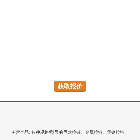
有问题吗？我们随时为您解答！
您可以发送咨询以获取免费报价、计划和专属服务。我们
将在 24 小时内回复您的所有问题!
获取报价
主营产品: 各种规格/型号的尼龙拉链、金属拉链、塑钢拉链、