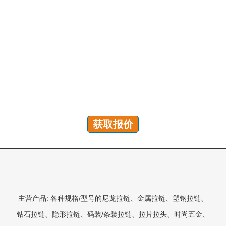
有问题吗？我们随时为您解答！
您可以发送咨询以获取免费报价、计划和专属服务。我们
将在 24 小时内回复您的所有问题!
获取报价
主营产品: 各种规格/型号的尼龙拉链、金属拉链、塑钢拉链、
钻石拉链、隐形拉链、码装/条装拉链、拉片拉头、时尚五金、